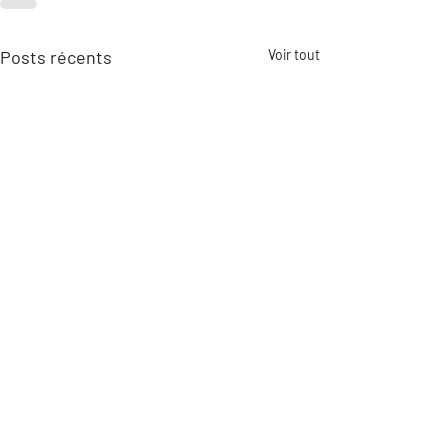
Posts récents
Voir tout
Définition du cylindre de
Différencier les cl
serrure
trousseau