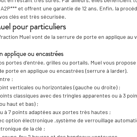
 tout en restant très sûres. Par ailleurs, elles bénéficient t
 A2P*** et offrent une garantie de 12 ans. Enfin, la procéd
 vos clés est très sécurisée.
uel pour particuliers
fraction Muel vont de la serrure de porte en applique au 
n applique ou encastrées
os portes d’entrée, grilles ou portails, Muel vous propose
 porte en applique ou encastrées (serrure à larder).
ntre :
oint verticales ou horizontales (gauche ou droite) ;
oints classiques avec des tringles apparentes ou à 3 poi
ou haut et bas) ;
u à 7 points adaptées aux portes très hautes ;
c option électronique ,système de verrouillage automati
tronique de la clé ;
 coupe-feu 2 heures et des bandeaux ventouses.