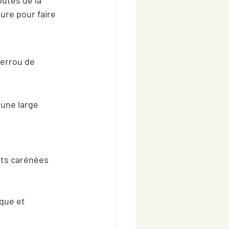
outes de la 
ure pour faire 
verrou de 
 une large 
nts carénées 
que et 