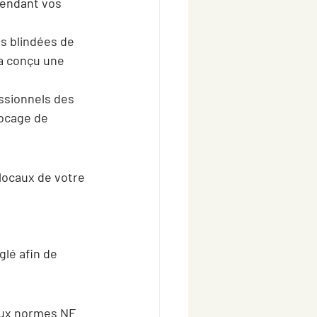
endant vos 
s blindées de 
 a conçu une 
essionnels des 
ocage de 
locaux de votre 
glé afin de 
ux normes NF 