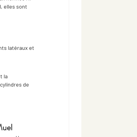
 elles sont 
nts latéraux et 
 la 
cylindres de 
Muel