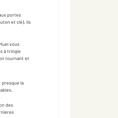
aux portes 
on et clé), ils 
Muel vous 
 à tringle
on tournant et 
 presque la 
tables.
on des 
rnières 