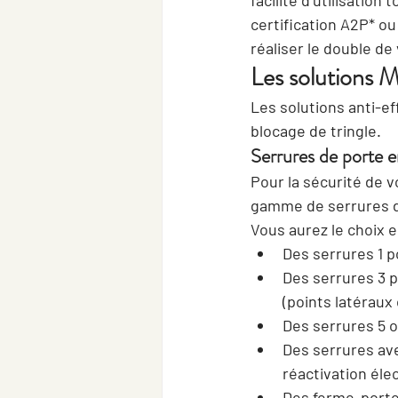
facilité d’utilisation
certification A2P* ou
réaliser le double de
Les solutions M
Les solutions anti-ef
blocage de tringle.
Serrures de porte e
Pour la sécurité de v
gamme de serrures de
Vous aurez le choix e
Des serrures 1 p
Des serrures 3 p
(points latéraux 
Des serrures 5 o
Des serrures ave
réactivation élec
Des ferme-porte