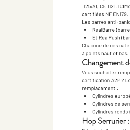
1125/A1, CE 1121, ICIM
certifiées NF EN179.
Les barres anti-pani
RealBarre (barre
Et RealPush (bar
Chacune de ces catégo
3 points haut et bas.
Changement de
Vous souhaitez rempl
certification A2P ? L
remplacement :
Cylindres europé
Cylindres de se
Cylindres ronds 
Hop Serrurier :