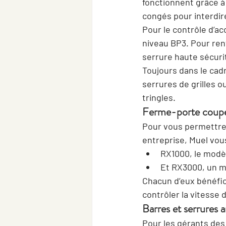
fonctionnent grâce à
congés pour interdir
Pour le contrôle d’ac
niveau BP3
. Pour ren
serrure haute sécuri
Toujours dans le cadr
serrures de grilles
 o
tringles
.
Ferme-porte coup
Pour vous permettre 
entreprise, Muel vou
RX1000, le modè
Et RX3000, un m
Chacun d’eux bénéfic
contrôler la vitesse 
Barres et serrures
Pour les gérants des