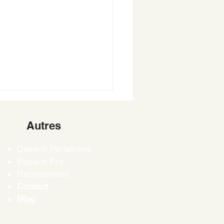
rencier les clés de son
seau
Autres
t être difficile de
Devenir Partenaire
rencier les clés de son
Espace Pro
seau : clé de la maison, clé
Recrutement
vail, clé de la boîte aux
Contact
s, etc. […]
Blog