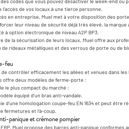
 des codes que vous pouvez désactiver le week-end ou p
e l’accès de vos locaux à une tierce personne.
cès en entreprise, Muel met à votre disposition des 
porte
forcer leur niveau de sécurité déjà très élevé, la marque
té à option électronique de niveau A2P BP3.
e de la sécurisation de leurs locaux, Muel offre aux prof
u de rideaux métalliques et des 
verrous de porte
 ou de 
bl
e-feu
de contrôler efficacement les allées et venues dans les 
s offre deux modèles de ferme-porte :
le le plus compact du marché ;
odèle équipé d’un bras anti-vandale.
ie d’une 
homologation coupe-feu EN 1634
 et peut être ré
de fermetures et l’à-coup.
 anti-panique et crémone pompier
 ERP, Muel propose des barres anti-panique 
conformes a