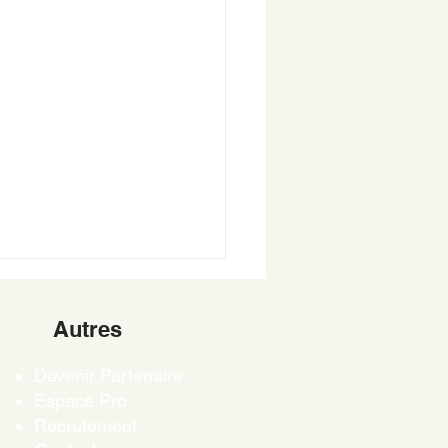
rencier les clés de son
seau
Autres
t être difficile de
Devenir Partenaire
rencier les clés de son
Espace Pro
seau : clé de la maison, clé
Recrutement
vail, clé de la boîte aux