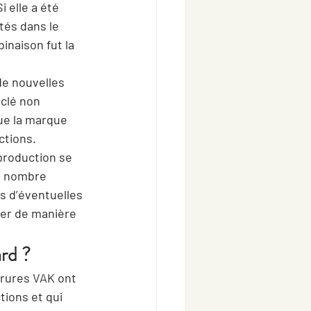
 elle a été 
tés dans le 
naison fut la 
de nouvelles 
clé non 
ue la marque 
ctions.
production se 
in nombre 
 d’éventuelles 
ger de manière 
rd ?
rures VAK ont 
tions et qui 