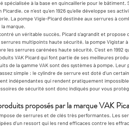
 spécialisée à la base en quincaillerie pour le bâtiment. Si
n Picardie, ce n’est qu’en 1926 qu’elle développe ses activi
erie. La pompe Vigie-Picard destinée aux serrures à combi
 la marque.
ontré un véritable succès, Picard s’agrandit et propose 
serrures multipoints haute sécurité, la pompe Vigistar à 
re les serrures carénées haute sécurité. C’est en 1992 q
oduits VAK Picard
 qui font partie de ses meilleures produ
uits de la gamme VAK sont des systèmes à pompe
. Leur 
assez simple : le cylindre de serrure est doté d’un certa
ent indépendantes qui rendent pratiquement impossibles
essoires de sécurité sont donc indiqués pour vous proté
 produits proposés par la marque VAK Pica
pose de serrures et de clés très performantes. 
Les ser
ipées d’un ressort
 qui les rend efficaces contre les effrac