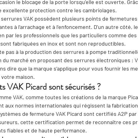
asion le blocage de la porte lorsqu’elle est ouverte. Grâ
e excellente protection contre les cambriolages.
es serrures VAK possèdent plusieurs points de fermetures 
tantes à l’arrachage et à l’enfoncement. D’un autre côté, l
en par les professionnels que les particuliers comme des 
 sont fabriquées en inox et sont non reproductibles
.
te pas à la production des serrures à pompe traditionnelle
ion du marché en proposant des serrures électroniques : 
ns dire que la marque s’applique pour vous fournir les mei
e votre maison.
s VAK Picard sont sécurisés ?
amme VAK, comme toutes les créations de la marque Pica
aux normes internationales qui régissent la fabrication
 systèmes de fermeture VAK Picard sont
 certifiés A2P
 par
ssureurs, cette certification permet de reconnaître ces 
s fiables et de haute performance.