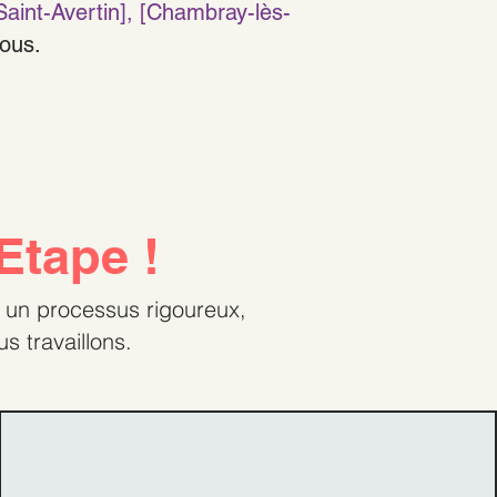
[Saint-Avertin], [Chambray-lès-
ous.
Etape !
t un processus rigoureux,
s travaillons.